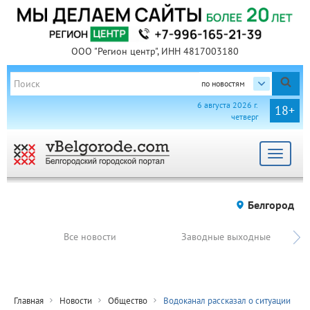
ООО "Регион центр", ИНН 4817003180
по новостям
6 августа 2026 г.
18+
четверг
Toggle
navigat
Белгород
Все новости
Заводные выходные
Главная
Новости
Общество
Водоканал рассказал о ситуации