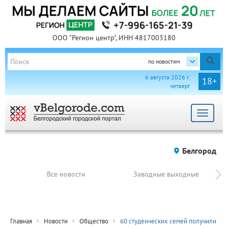
ООО "Регион центр", ИНН 4817003180
по новостям
6 августа 2026 г.
18+
четверг
Toggle
navigat
Белгород
Все новости
Заводные выходные
Главная
Новости
Общество
60 студенческих семей получили