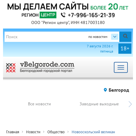
ООО "Регион центр", ИНН 4817003180
по новостям
7 августа 2026 г.
18+
пятница
Toggle
navigat
Белгород
Все новости
Заводные выходные
Главная
Новости
Общество
Новооскольский великан