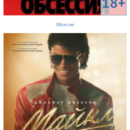
18+
Обсессия