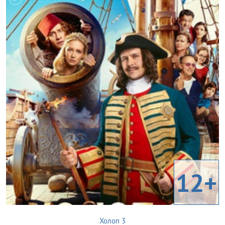
12+
Холоп 3