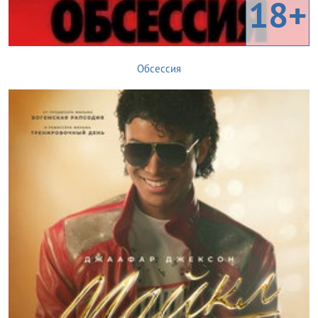
18+
Обсессия