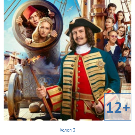
12+
Холоп 3