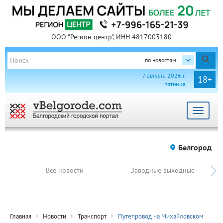
ООО "Регион центр", ИНН 4817003180
по новостям
7 августа 2026 г.
18+
пятница
Toggle
navigat
Белгород
Все новости
Заводные выходные
Главная
Новости
Транспорт
Путепровод на Михайловском