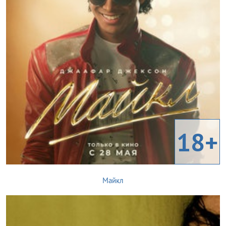
18+
Майкл