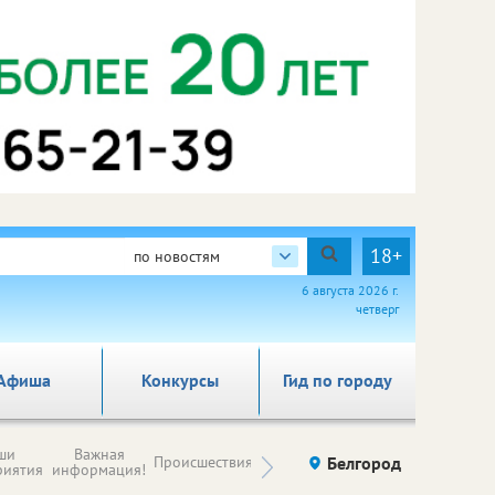
18+
по новостям
6 августа 2026 г.
четверг
Афиша
Конкурсы
Гид по городу
Новости
ши
Важная
Происшествия
Здоровье
Белгород
Ку
компаний (на
риятия
информация!
правах
рекламы)