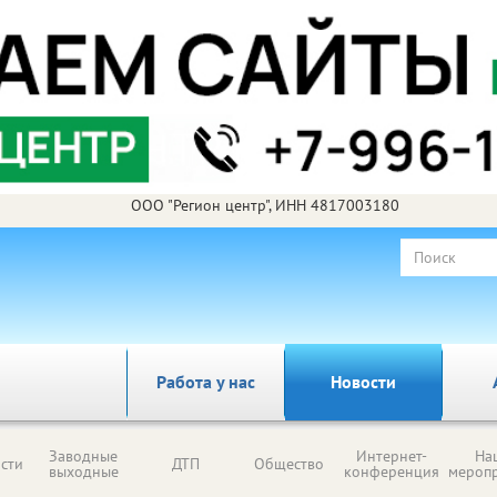
ООО "Регион центр", ИНН 4817003180
Работа у нас
Новости
Заводные
Интернет-
На
сти
ДТП
Общество
выходные
конференция
мероп