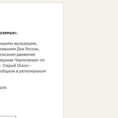
оземье».
тоящими выходными,
ованием Дня России,
списание движение
оединяя Черноземье» по
– Старый Оскол –
ообщили в региональном
дов: