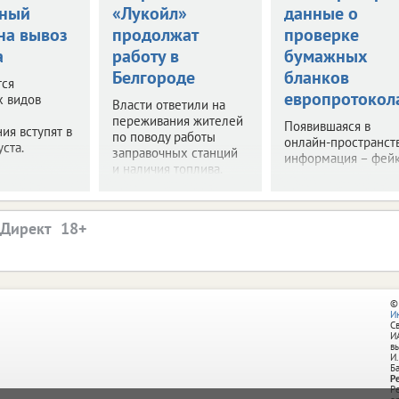
нный
«Лукойл»
данные о
на вывоз
продолжат
проверке
а
работу в
бумажных
Белгороде
бланков
тся
европротокол
х видов
Власти ответили на
переживания жителей
Появившаяся в
ия вступят в
по поводу работы
онлайн-пространст
уста.
заправочных станций
информация – фейк
и наличия топлива.
.Директ
©
И
С
И
в
И.
Б
Р
Р