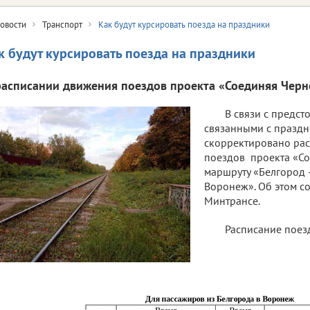
овости
Транспорт
Как будут курсировать поезда на праздники
к будут курсировать поезда на праздники
расписании движения поездов проекта «Соединяя Черн
В связи с предс
связанными с праздн
скорректировано ра
поездов проекта «С
маршруту «Белгород 
Воронеж». Об этом с
Минтрансе.
Расписание поез