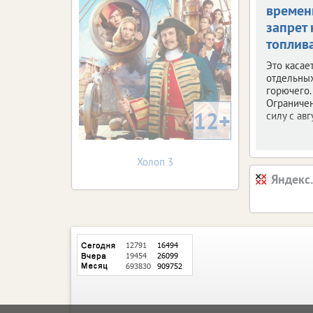
време
запрет 
топлив
Это касае
отдельны
горючего.
Ограничен
12+
силу с авг
Холоп 3
Яндекс