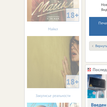
Нов
Янд
18+
Печа
Майкл
Вернуть
Послед
18+
Закулисье реальности
Введен