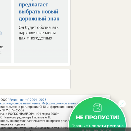
предлагает
выплата
выбрать новый
компенсаций за
дорожный знак
поврежденные
авто
Он будет обозначать
а
парковочные места
Ранее их
для многодетных
приостановили из-за
отсутствия средств.
ве
.
 ООО
"Регион центр" 2004 - 2026
нформационное наполнение: Информационное агентство vRossii.ru
видетельство о регистрации СМИ информационного агентства vRossii.ru
А № ФС 77‑35502
ыдано РОСКОМНАДЗОРом 04 марта 2009г.
НЕ ПРОПУСТИ!
 О. Главного редактора Нарыков А. Н.
аннеры на портале размещаются на правах рекламы.
еклама на портале:
Главные новости региона
екламное агентство "Умный маркетинг" тел. 7-910-267-70-40,
в вашей почте!