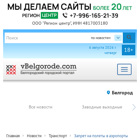
ООО "Регион центр", ИНН 4817003180
по новостям
6 августа 2026 г.
18+
четверг
Toggle
navigat
Белгород
Все новости
Заводные выходные
Главная
Новости
Транспорт
Запрет на полеты в аэропорты