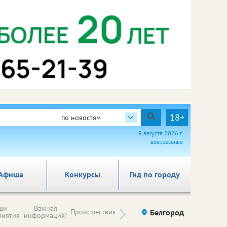
18+
по новостям
9 августа 2026 г.
воскресенье
Афиша
Конкурсы
Гид по городу
Новости
ши
Важная
Происшествия
Здоровье
Белгород
Ку
компаний (на
риятия
информация!
правах
рекламы)