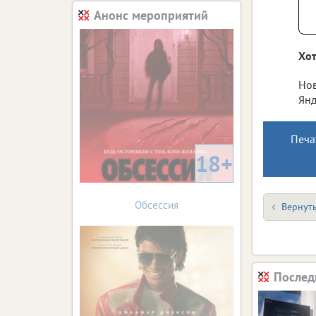
Анонс мероприятий
Хот
Нов
Янд
Печа
18+
Обсессия
Вернуть
Послед