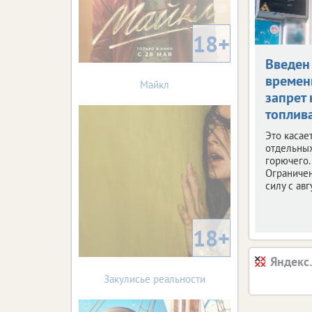
18+
Введен
време
Майкл
запрет 
топлив
Это касае
отдельны
горючего.
Ограничен
силу с авг
18+
Яндекс
Закулисье реальности