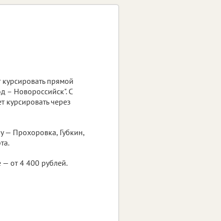
т курсировать прямой
д – Новороссийск". С
т курсировать через
ну — Прохоровка, Губкин,
та.
 — от 4 400 рублей.