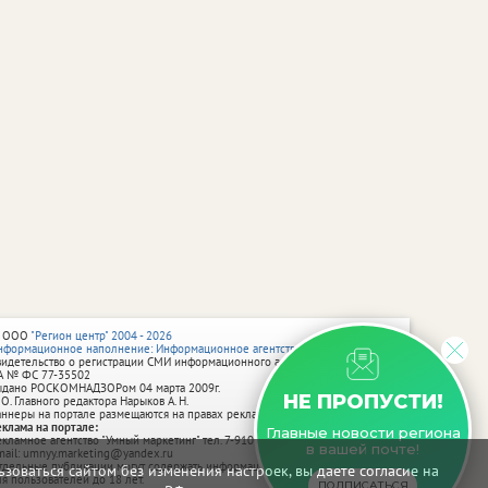
 ООО
"Регион центр" 2004 - 2026
нформационное наполнение: Информационное агентство vRossii.ru
видетельство о регистрации СМИ информационного агентства vRossii.ru
А № ФС 77‑35502
ыдано РОСКОМНАДЗОРом 04 марта 2009г.
НЕ ПРОПУСТИ!
 О. Главного редактора Нарыков А. Н.
аннеры на портале размещаются на правах рекламы.
еклама на портале:
Главные новости региона
екламное агентство "Умный маркетинг" тел. 7-910-267-70-40,
в вашей почте!
mail: umnyy.marketing@yandex.ru
тдельные публикации могут содержать информацию, не предназначенную
зоваться сайтом без изменения настроек, вы даете согласие на
ля пользователей до 18 лет.
ПОДПИСАТЬСЯ