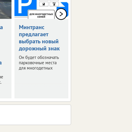
а
Минтранс
Возобновлена
предлагает
выплата
выбрать новый
компенсаций за
дорожный знак
поврежденные
авто
Он будет обозначать
а
парковочные места
Ранее их
для многодетных
приостановили из-за
отсутствия средств.
ве
.