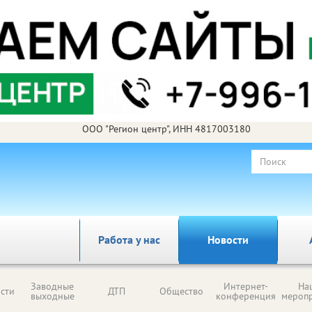
ООО "Регион центр", ИНН 4817003180
Работа у нас
Новости
Заводные
Интернет-
На
сти
ДТП
Общество
выходные
конференция
мероп