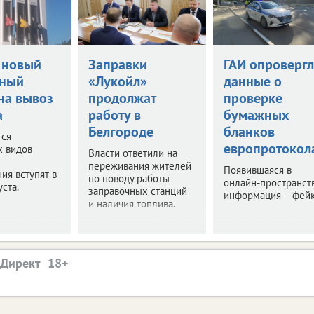
 новый
Заправки
ГАИ опровергл
нный
«Лукойл»
данные о
на вывоз
продолжат
проверке
а
работу в
бумажных
Белгороде
бланков
тся
европротокол
х видов
Власти ответили на
переживания жителей
Появившаяся в
ия вступят в
по поводу работы
онлайн-пространст
уста.
заправочных станций
информация – фейк
и наличия топлива.
.Директ