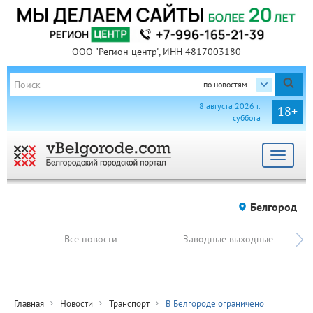
ООО "Регион центр", ИНН 4817003180
по новостям
8 августа 2026 г.
18+
суббота
Toggle
navigat
Белгород
Все новости
Заводные выходные
Главная
Новости
Транспорт
В Белгороде ограничено