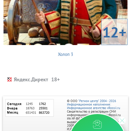
12+
Холоп 3
Яндекс.Директ
© ООО
"Регион центр" 2004 - 2026
Информационное наполнение:
Информационное агентство vRossii.ru
Свидетельство о регистрации СМИ
информационного агентства vRossii.ru
ИА № ФС 77‑35502
выдано РОСКОМНАДЗОРом 04 марта
2009г.
И. О. Главного редактора Нарыков А. Н.