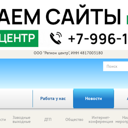
ООО "Регион центр", ИНН 4817003180
Работа у нас
Новости
Заводные
Интернет-
На
сти
ДТП
Общество
выходные
конференция
мероп