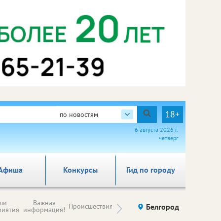
18+
по новостям
6 августа 2026 г.
четверг
Афиша
Конкурсы
Гид по городу
Новости
ши
Важная
Происшествия
Здоровье
Белгород
Ку
компаний (на
риятия
информация!
правах
рекламы)