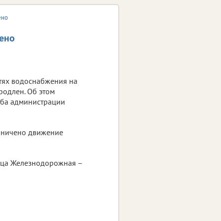
ено
ено
етях водоснабжения на
родлен. Об этом
жба администрации
раничено движение
ица Железнодорожная –