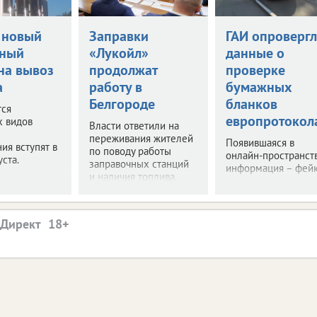
 новый
Заправки
ГАИ опровергл
нный
«Лукойл»
данные о
на вывоз
продолжат
проверке
а
работу в
бумажных
Белгороде
бланков
тся
европротокол
х видов
Власти ответили на
переживания жителей
Появившаяся в
ия вступят в
по поводу работы
онлайн-пространст
уста.
заправочных станций
информация – фейк
и наличия топлива.
.Директ