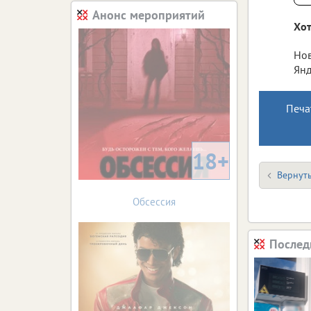
Анонс мероприятий
Хот
Нов
Янд
Печа
18+
Вернуть
Обсессия
Послед