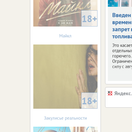
Введен
18+
време
запрет 
топлив
Майкл
Это касае
отдельны
горючего.
Ограничен
силу с авг
Яндекс
18+
Закулисье реальности