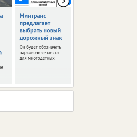
а
Минтранс
Возобновлена
предлагает
выплата
выбрать новый
компенсаций за
дорожный знак
поврежденные
авто
Он будет обозначать
а
парковочные места
Ранее их
для многодетных
приостановили из-за
отсутствия средств.
ве
.