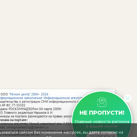
 ООО
"Регион центр" 2004 - 2026
нформационное наполнение: Информационное агентство vRossii.ru
видетельство о регистрации СМИ информационного агентства vRossii.ru
А № ФС 77‑35502
ыдано РОСКОМНАДЗОРом 04 марта 2009г.
НЕ ПРОПУСТИ!
 О. Главного редактора Нарыков А. Н.
аннеры на портале размещаются на правах рекламы.
еклама на портале:
Главные новости региона
екламное агентство "Умный маркетинг" тел. 7-910-267-70-40,
в вашей почте!
mail: umnyy.marketing@yandex.ru
тдельные публикации могут содержать информацию, не предназначенную
зоваться сайтом без изменения настроек, вы даете согласие на
ля пользователей до 18 лет.
ПОДПИСАТЬСЯ