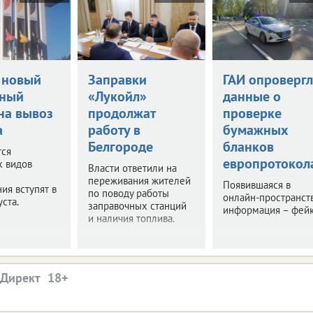
 новый
Заправки
ГАИ опровергл
нный
«Лукойл»
данные о
на вывоз
продолжат
проверке
а
работу в
бумажных
Белгороде
бланков
тся
европротокол
х видов
Власти ответили на
переживания жителей
Появившаяся в
ия вступят в
по поводу работы
онлайн-пространст
уста.
заправочных станций
информация – фейк
и наличия топлива.
.Директ