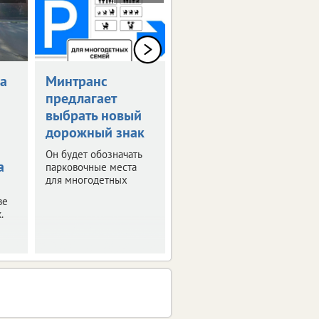
а
Минтранс
Возобновлена
предлагает
выплата
выбрать новый
компенсаций за
дорожный знак
поврежденные
авто
Он будет обозначать
а
парковочные места
Ранее их
для многодетных
приостановили из-за
отсутствия средств.
ве
.