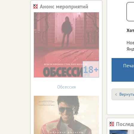
Анонс мероприятий
Хот
Нов
Янд
Печа
18+
Обсессия
Вернуть
Послед