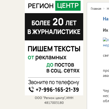
Главная
Н
На
Их
све
про
ава
Чер
нес
ООО "Регион центр", ИНН
обл
4817003180