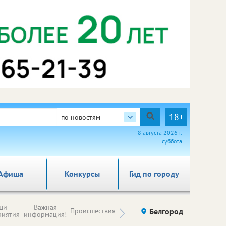
18+
по новостям
8 августа 2026 г.
суббота
Афиша
Конкурсы
Гид по городу
Новости
ши
Важная
Происшествия
Здоровье
Белгород
Ку
компаний (на
риятия
информация!
правах
рекламы)