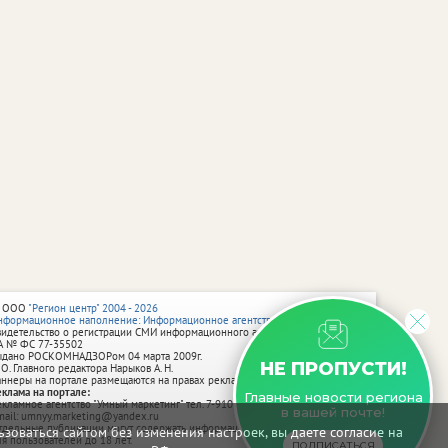
 ООО
"Регион центр" 2004 - 2026
нформационное наполнение: Информационное агентство vRossii.ru
видетельство о регистрации СМИ информационного агентства vRossii.ru
А № ФС 77‑35502
ыдано РОСКОМНАДЗОРом 04 марта 2009г.
НЕ ПРОПУСТИ!
 О. Главного редактора Нарыков А. Н.
аннеры на портале размещаются на правах рекламы.
еклама на портале:
Главные новости региона
екламное агентство "Умный маркетинг" тел. 7-910-267-70-40,
в вашей почте!
mail: umnyy.marketing@yandex.ru
тдельные публикации могут содержать информацию, не предназначенную
зоваться сайтом без изменения настроек, вы даете согласие на
ля пользователей до 18 лет.
ПОДПИСАТЬСЯ