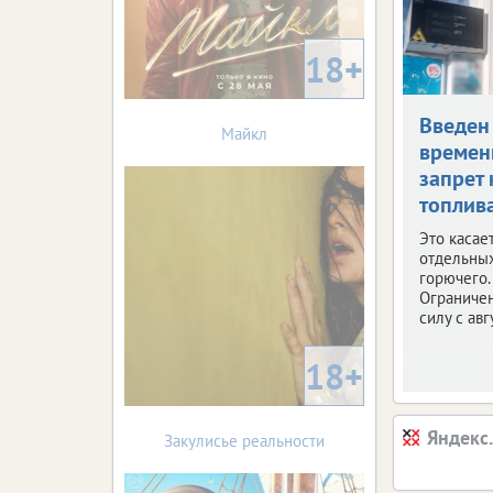
18+
Введен
Майкл
време
запрет 
топлив
Это касае
отдельны
горючего.
Ограничен
силу с авг
18+
Яндекс
Закулисье реальности