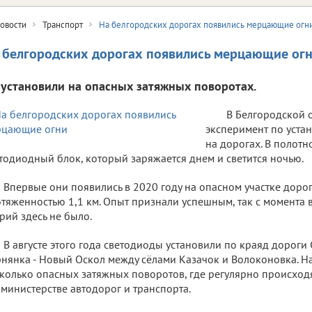
овости
Транспорт
На белгородских дорогах появились мерцающие огн
 белгородских дорогах появились мерцающие ог
 установили на опасных затяжных поворотах.
В Белгородской 
эксперимент по уста
на дорогах. В полотн
тодиодный блок, который заряжается днем и светится ночью.
Впервые они появились в 2020 году на опасном участке доро
тяженностью 1,1 км. Опыт признали успешным, так с момента
рий здесь не было.
В августе этого года светодиоды установили по краяд дороги 
нянка - Новый Оскол между сёлами Казачок и Волоконовка. На у
колько опасных затяжных поворотов, где регулярно происход
министерстве автодорог и транспорта.