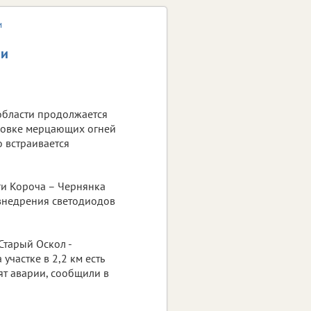
и
ни
области продолжается
новке мерцающих огней
о встраивается
ги Короча – Чернянка
 внедрения светодиодов
Старый Оскол -
частке в 2,2 км есть
ят аварии, сообщили в