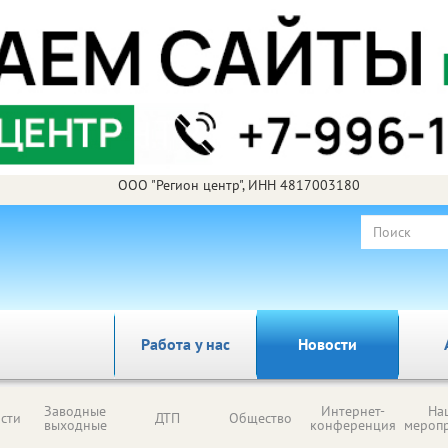
ООО "Регион центр", ИНН 4817003180
Работа у нас
Новости
Заводные
Интернет-
На
сти
ДТП
Общество
выходные
конференция
мероп