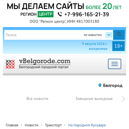
ООО "Регион центр", ИНН 4817003180
по новостям
9 августа 2026 г.
18+
воскресенье
Toggle
navigat
Белгород
Все новости
Заводные выходные
Главная
Новости
Транспорт
На Народном бульваре