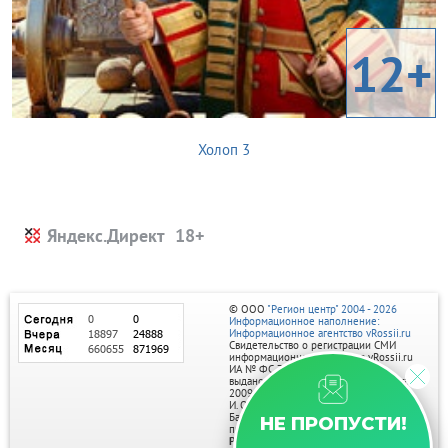
12+
Холоп 3
Яндекс.Директ
© ООО
"Регион центр" 2004 - 2026
Информационное наполнение:
Информационное агентство vRossii.ru
Свидетельство о регистрации СМИ
информационного агентства vRossii.ru
ИА № ФС 77‑35502
выдано РОСКОМНАДЗОРом 04 марта
2009г.
И. О. Главного редактора Нарыков А. Н.
Баннеры на портале размещаются на
НЕ ПРОПУСТИ!
правах рекламы.
Реклама на портале: