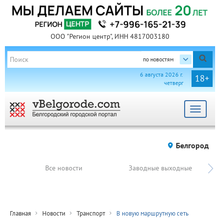
ООО "Регион центр", ИНН 4817003180
по новостям
6 августа 2026 г.
18+
четверг
Toggle
navigat
Белгород
Все новости
Заводные выходные
Главная
Новости
Транспорт
В новую маршрутную сеть