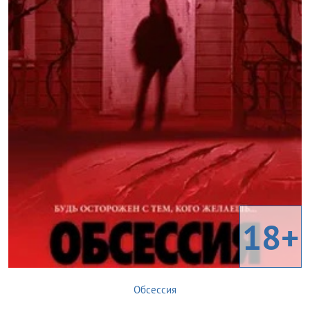
18+
Обсессия