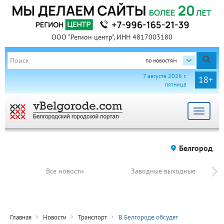
ООО "Регион центр", ИНН 4817003180
по новостям
7 августа 2026 г.
18+
пятница
Toggle
navigat
Белгород
Все новости
Заводные выходные
Главная
Новости
Транспорт
В Белгороде обсудят