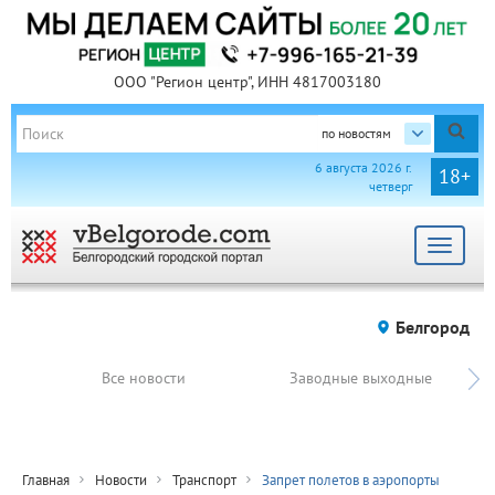
ООО "Регион центр", ИНН 4817003180
по новостям
6 августа 2026 г.
18+
четверг
Toggle
navigat
Белгород
Все новости
Заводные выходные
Главная
Новости
Транспорт
Запрет полетов в аэропорты