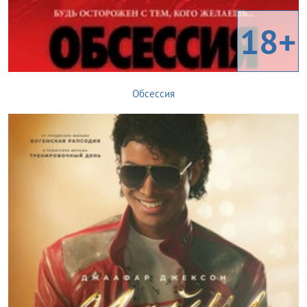
18+
Обсессия