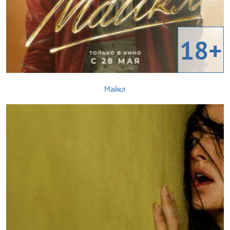
18+
Майкл