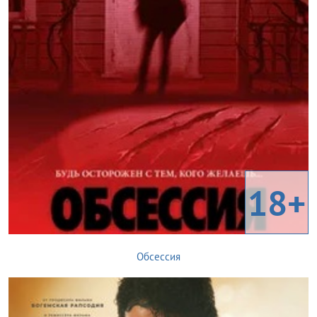
18+
Обсессия