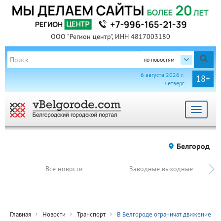
ООО "Регион центр", ИНН 4817003180
по новостям
6 августа 2026 г.
18+
четверг
Toggle
navigat
Белгород
Все новости
Заводные выходные
Главная
Новости
Транспорт
В Белгороде ограничат движение