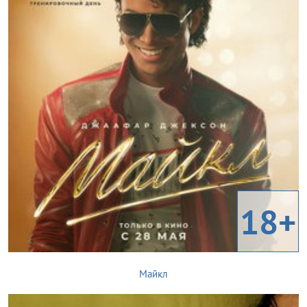
18+
Майкл