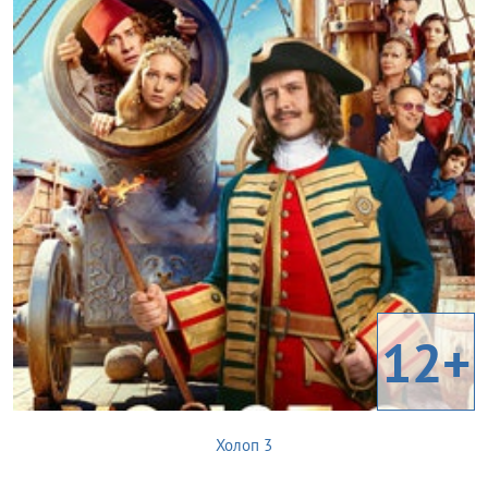
12+
Холоп 3