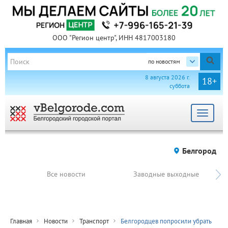
ООО "Регион центр", ИНН 4817003180
по новостям
8 августа 2026 г.
18+
суббота
Toggle
navigat
Белгород
Все новости
Заводные выходные
Главная
Новости
Транспорт
Белгородцев попросили убрать