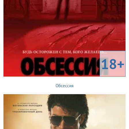
18+
Обсессия