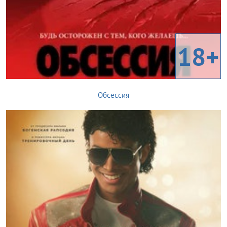
18+
Обсессия