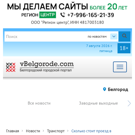
ООО "Регион центр", ИНН 4817003180
по новостям
7 августа 2026 г.
18+
пятница
Toggle
navigat
Белгород
Все новости
Заводные выходные
Главная
Новости
Транспорт
Сколько стоит проезд в