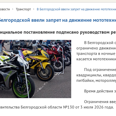
овости
Транспорт
В Белгородской ввели запрет на движение мототехн
Белгородской ввели запрет на движение мототехн
ициальное постановление подписано руководством ре
В Белгородской о
ограничено движени
транспорта в ночные ч
касается мототехники
Под ограничение
квадрициклы, квардо
питбайки, моторолле
Время действия з
Ограничения вв
вительства Белгородской области №130 от 3 июля 2026 года.