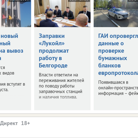
 новый
Заправки
ГАИ опровергл
нный
«Лукойл»
данные о
на вывоз
продолжат
проверке
а
работу в
бумажных
Белгороде
бланков
тся
европротокол
х видов
Власти ответили на
переживания жителей
Появившаяся в
ия вступят в
по поводу работы
онлайн-пространст
уста.
заправочных станций
информация – фейк
и наличия топлива.
.Директ