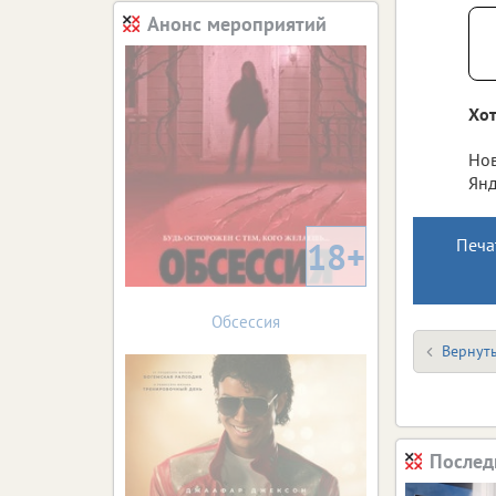
Анонс мероприятий
Хот
Нов
Янд
18+
Печа
Обсессия
Вернуть
Послед