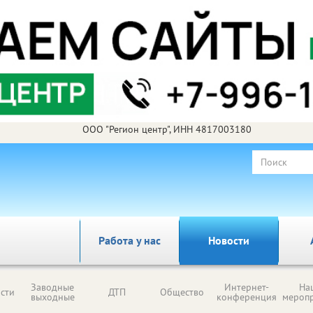
ООО "Регион центр", ИНН 4817003180
Работа у нас
Новости
Заводные
Интернет-
На
сти
ДТП
Общество
выходные
конференция
мероп