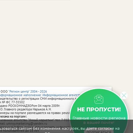
 ООО
"Регион центр" 2004 - 2026
нформационное наполнение: Информационное агентство vRossii.ru
видетельство о регистрации СМИ информационного агентства vRossii.ru
А № ФС 77‑35502
ыдано РОСКОМНАДЗОРом 04 марта 2009г.
НЕ ПРОПУСТИ!
 О. Главного редактора Нарыков А. Н.
аннеры на портале размещаются на правах рекламы.
еклама на портале:
Главные новости региона
екламное агентство "Умный маркетинг" тел. 7-910-267-70-40,
в вашей почте!
mail: umnyy.marketing@yandex.ru
тдельные публикации могут содержать информацию, не предназначенную
зоваться сайтом без изменения настроек, вы даете согласие на
ля пользователей до 18 лет.
ПОДПИСАТЬСЯ