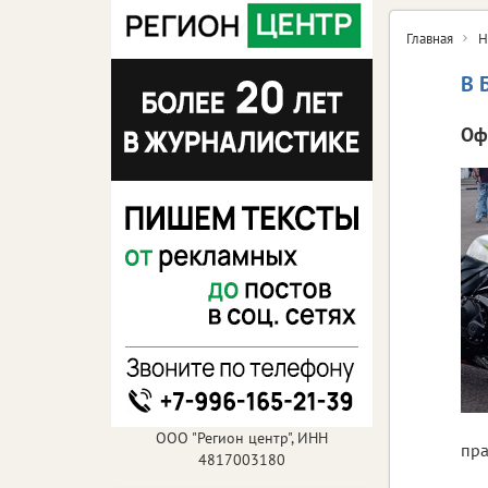
Главная
Н
В 
Оф
ООО "Регион центр", ИНН
пра
4817003180