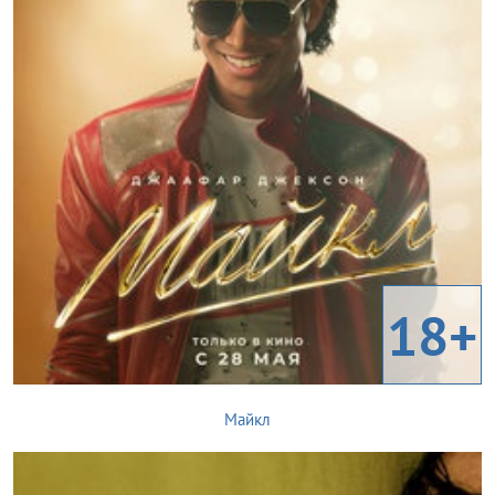
18+
Майкл