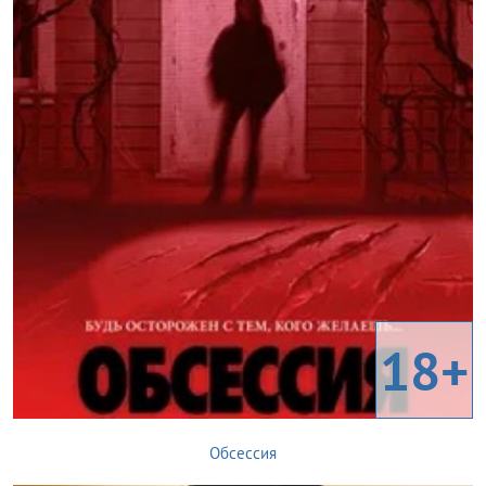
18+
Обсессия