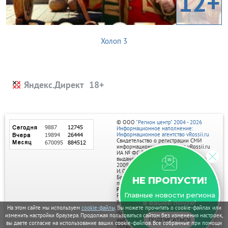
12+
Холоп 3
Яндекс.Директ
© ООО
"Регион центр" 2004 - 2026
Информационное наполнение:
Информационное агентство vRossii.ru
Свидетельство о регистрации СМИ
информационного агентства vRossii.ru
ИА № ФС 77‑35502
выдано РОСКОМНАДЗОРом 04 марта
2009г.
И. О. Главного редактора Нарыков А. Н.
Баннеры на портале размещаются на
НЕ ПРОПУСТИ!
правах рекламы.
Реклама на портале:
Главные новости региона
Рекламное агентство "Умный маркетинг"
тел. 7-910-267-70-40,
в вашей почте!
email: umnyy.marketing@yandex.ru
На этом сайте мы используем
cookie-файлы
. Вы можете прочитать о cookie-файлах или
Отдельные публикации могут содержать
изменить настройки браузера. Продолжая пользоваться сайтом без изменения настроек,
информацию, не предназначенную для
ПОДПИСАТЬСЯ
вы даете согласие на использование ваших cookie-файлов. Все собранные при помощи
пользователей до 18 лет.