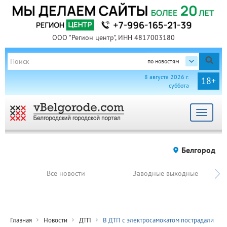
ООО "Регион центр", ИНН 4817003180
по новостям
8 августа 2026 г.
18+
суббота
Toggle
navigat
Белгород
Все новости
Заводные выходные
Главная
Новости
ДТП
В ДТП с электросамокатом пострадали