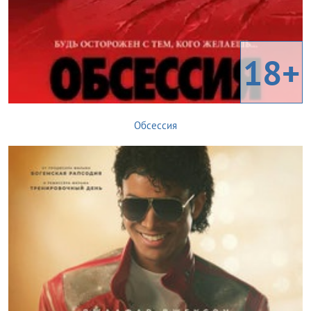
18+
Обсессия