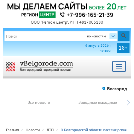
ООО "Регион центр", ИНН 4817003180
по новостям
6 августа 2026 г.
18+
четверг
Toggle
navigat
Белгород
Все новости
Заводные выходные
Главная
Новости
ДТП
В Белгородской области пассажирская