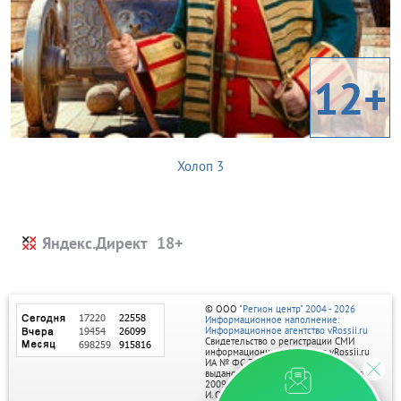
12+
Холоп 3
Яндекс.Директ
© ООО
"Регион центр" 2004 - 2026
Информационное наполнение:
Информационное агентство vRossii.ru
Свидетельство о регистрации СМИ
информационного агентства vRossii.ru
ИА № ФС 77‑35502
выдано РОСКОМНАДЗОРом 04 марта
2009г.
И. О. Главного редактора Нарыков А. Н.