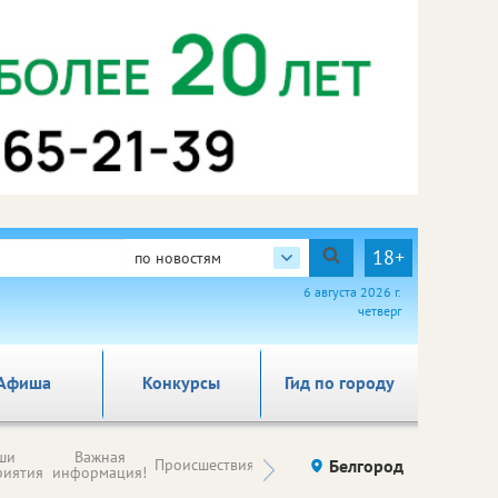
18+
по новостям
6 августа 2026 г.
четверг
Афиша
Конкурсы
Гид по городу
Новости
ши
Важная
Происшествия
Здоровье
Белгород
Ку
компаний (на
риятия
информация!
правах
рекламы)