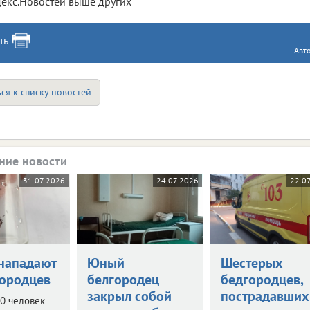
екс.Новостей выше других
ть
Авт
ся к списку новостей
ние новости
31.07.2026
24.07.2026
22.0
нападают
Юный
Шестерых
городцев
белгородец
бедгородцев,
закрыл собой
пострадавших
0 человек