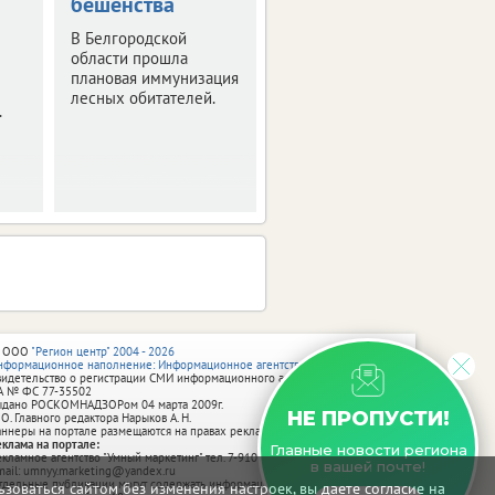
бешенства
детей
В Белгородской
Статистика за
области прошла
полугодие.
плановая иммунизация
лесных обитателей.
.
 ООО
"Регион центр" 2004 - 2026
нформационное наполнение: Информационное агентство vRossii.ru
видетельство о регистрации СМИ информационного агентства vRossii.ru
А № ФС 77‑35502
ыдано РОСКОМНАДЗОРом 04 марта 2009г.
НЕ ПРОПУСТИ!
 О. Главного редактора Нарыков А. Н.
аннеры на портале размещаются на правах рекламы.
еклама на портале:
Главные новости региона
екламное агентство "Умный маркетинг" тел. 7-910-267-70-40,
в вашей почте!
mail: umnyy.marketing@yandex.ru
тдельные публикации могут содержать информацию, не предназначенную
зоваться сайтом без изменения настроек, вы даете согласие на