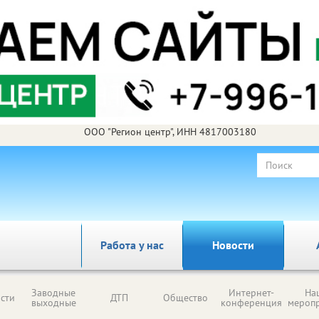
ООО "Регион центр", ИНН 4817003180
Работа у нас
Новости
Заводные
Интернет-
На
сти
ДТП
Общество
выходные
конференция
мероп