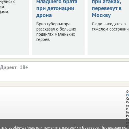
младшего брата
при атаках,
нулись с
ми
при детонации
перевезут в
цами.
дрона
Москву
Врио губернатора
Люди находятся в
рассказал о больших
тяжелом состоянии
подвигах маленьких
героев.
.Директ
©
И
С
И
в
И.
Б
Р
Р
e
О
ать о cookie-файлах или изменить настройки браузера. Продолжая поль