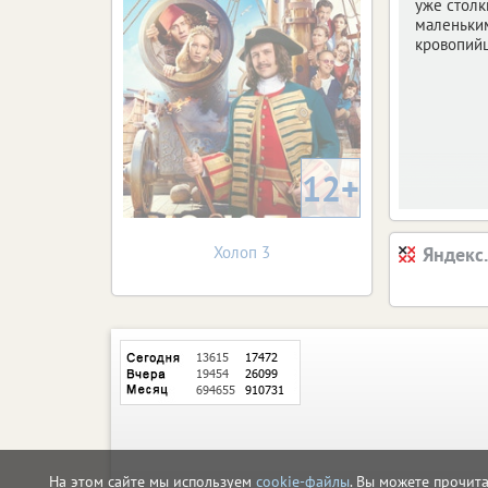
уже столк
маленьки
кровопий
12+
Холоп 3
Яндекс
На этом сайте мы используем
cookie-файлы
. Вы можете прочит