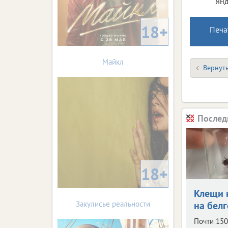
Янд
18+
Печа
Майкл
Вернуть
Послед
18+
Клещи 
Закулисье реальности
на бел
Почти 150