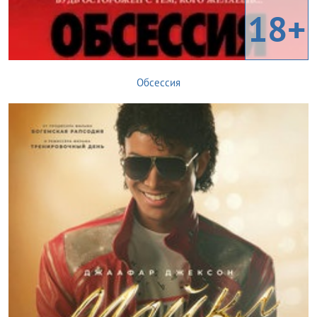
18+
Обсессия