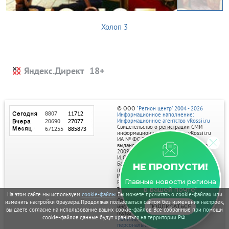
Холоп 3
Яндекс.Директ
© ООО
"Регион центр" 2004 - 2026
Информационное наполнение:
Информационное агентство vRossii.ru
Свидетельство о регистрации СМИ
информационного агентства vRossii.ru
ИА № ФС 77‑35502
выдано РОСКОМНАДЗОРом 04 марта
2009г.
И. О. Главного редактора Нарыков А. Н.
Баннеры на портале размещаются на
НЕ ПРОПУСТИ!
правах рекламы.
Реклама на портале:
Главные новости региона
Рекламное агентство "Умный маркетинг"
тел. 7-910-267-70-40,
в вашей почте!
email: umnyy.marketing@yandex.ru
На этом сайте мы используем
cookie-файлы
. Вы можете прочитать о cookie-файлах или
Отдельные публикации могут содержать
изменить настройки браузера. Продолжая пользоваться сайтом без изменения настроек,
информацию, не предназначенную для
ПОДПИСАТЬСЯ
вы даете согласие на использование ваших cookie-файлов. Все собранные при помощи
пользователей до 18 лет.
cookie-файлов данные будут храниться на территории РФ.
Политика в отношении обработки
персональных данных