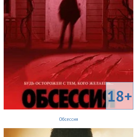
18+
Обсессия