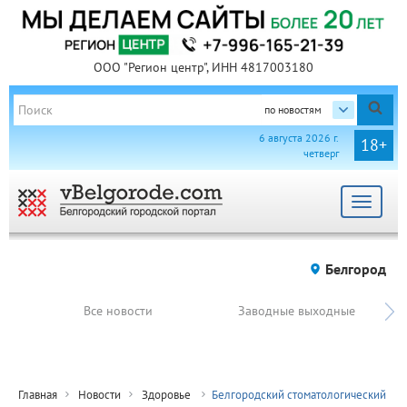
ООО "Регион центр", ИНН 4817003180
по новостям
6 августа 2026 г.
18+
четверг
Toggle
navigat
Белгород
Все новости
Заводные выходные
Главная
Новости
Здоровье
Белгородский стоматологический