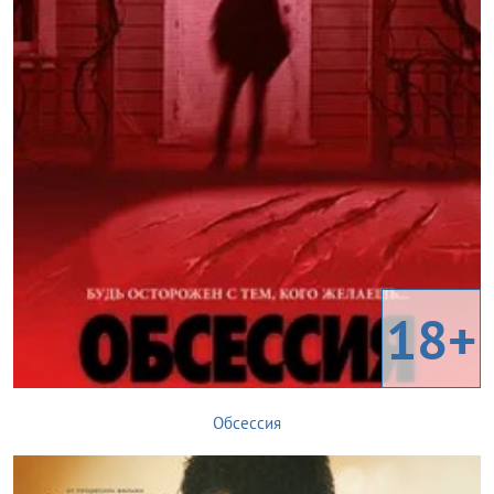
18+
Обсессия