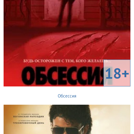
18+
Обсессия