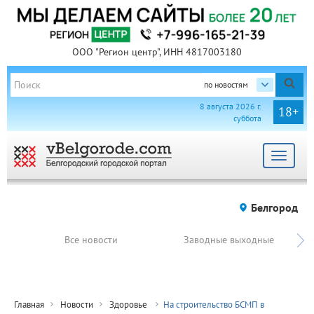
ООО "Регион центр", ИНН 4817003180
по новостям
8 августа 2026 г.
18+
суббота
Toggle
navigat
Белгород
Все новости
Заводные выходные
Главная
Новости
Здоровье
На строительство БСМП в