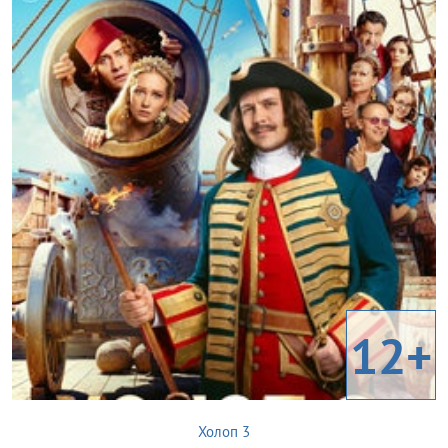
12+
Холоп 3