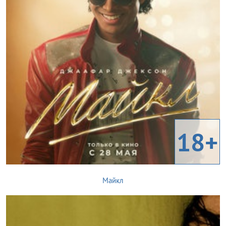
18+
Майкл