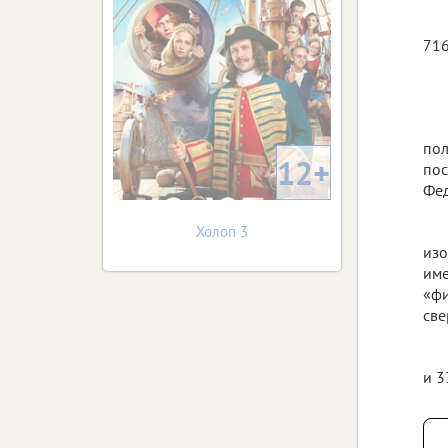
716
пол
12+
пос
Фед
Холоп 3
изо
име
«фи
све
и 3