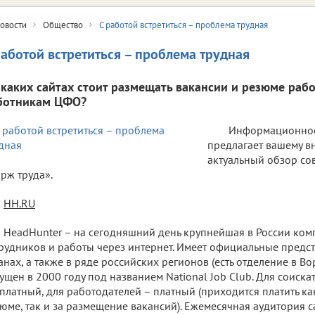
овости
Общество
С работой встретиться – проблема трудная
работой встретиться – проблема трудная
 каких сайтах стоит размещать вакансии и резюме раб
ботникам ЦФО?
Информационное а
предлагает вашему 
актуальный обзор с
рж труда».
HH.RU
HeadHunter – на сегодняшний день крупнейшая в России ком
рудников и работы через интернет. Имеет официальные предст
анах, а также в ряде российских регионов (есть отделение в Во
ущен в 2000 году под названием National Job Club. Для соиска
платный, для работодателей – платный (приходится платить как
юме, так и за размещение вакансий). Ежемесячная аудитория 