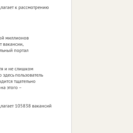
едлагает к рассмотрению
ной миллионов
т вакансии,
льный портал
тя и не слишком
 здесь пользователь
одится тщательно
на этого –
едлагает 105838 вакансий