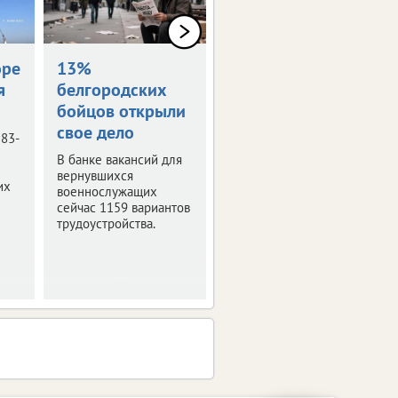
оре
13%
Награждены
я
белгородских
посмертно
бойцов открыли
Семьям погибших
свое дело
белгородцев передали
 83-
государственные
В банке вакансий для
награды.
вернувшихся
их
военнослужащих
сейчас 1159 вариантов
трудоустройства.