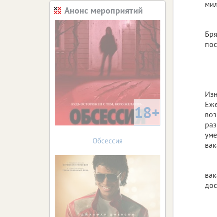
мил
Анонс мероприятий
Бря
пос
Изн
Еже
18+
воз
раз
уме
Обсессия
вак
вак
дос