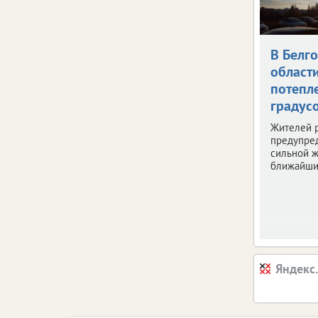
В Белг
област
потепле
градус
Жителей 
предупре
сильной ж
ближайши
Яндекс