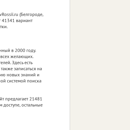
ossii.ru (Белгороде,
ет 41341 вариант
тки.
нный в 2000 году.
 всех желающих.
лей. Здесь есть
 также записаться на
ию новых знаний и
вной системой поиска
айт предлагает 21481
 доступе, остальные