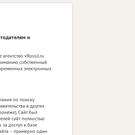
отодателям и
гентство vRossii.ru
вниманию собственный
овременных электронных
пания по поиску
авительства в других
ронеже). Сайт был
телей сайт полностью
 за доступ к базе
сайта – примерно один