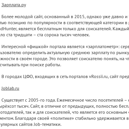
Зарплата.ру
Более молодой сайт, основанный в 2015, однако уже давно 
тью позицию по популярности в соответствующей категории в ру
dHunter, является бесплатным только для соискателей. Кажды
ло ста тридцати – ста сорока тысяч человек.
Интересной «фишкой» портала является «зарплатометр»: сер
ьзователю определить актуальную среднюю зарплату по рынку
жности в своём городе. Это позволяет соискателю понять, на 
считывать при поиске работы.
В городах ЦФО, входящих в сеть порталов vRossii.ru, сайт пре
Joblab.ru
Существует с 2005-го года. Ежемесячное число посетителей 
ырёхсот тысяч. Сайт, в отличие от предыдущих, полностью бесп
отодателей, так и для соискателей, что является его основн
ентом. Благодаря своей «политике» стабильно удерживается в
улярных сайтов Job-тематики.