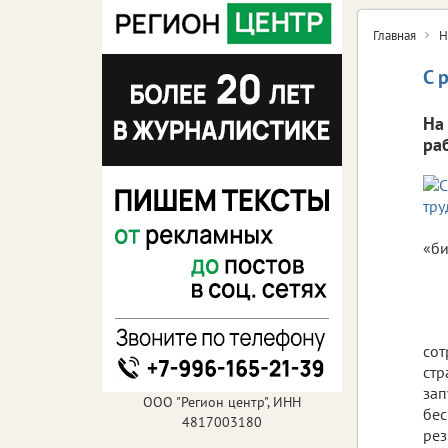
Главная
Н
С 
На
ра
«би
сот
стр
зап
ООО "Регион центр", ИНН
бес
4817003180
рез