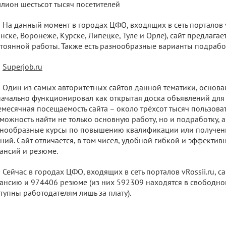
лион шестьсот тысяч посетителей
На данный момент в городах ЦФО, входящих в сеть порталов vR
нске, Воронеже, Курске, Липецке, Туле и Орле), сайт предлага
тоянной работы. Также есть разнообразные варианты подрабо
Superjob.ru
Один из самых авторитетных сайтов данной тематики, основа
ачально функционировал как открытая доска объявлений для
месячная посещаемость сайта – около трёхсот тысяч пользовате
можность найти не только основную работу, но и подработку, а
нообразные курсы по повышению квалификации или получен
ний. Сайт отличается, в том чисел, удобной гибкой и эффекти
ансий и резюме.
Сейчас в городах ЦФО, входящих в сеть порталов vRossii.ru, с
ансию и 974406 резюме (из них 592309 находятся в свободном
тупны работодателям лишь за плату).