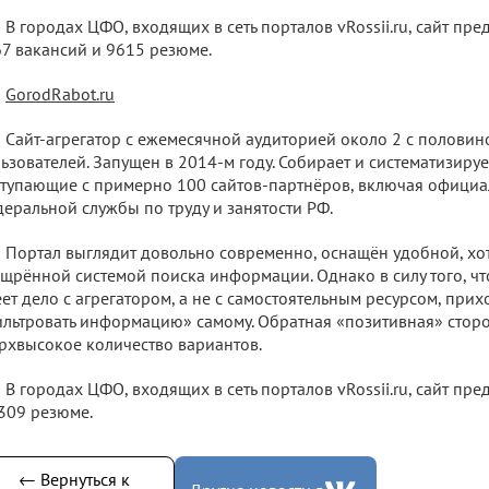
В городах ЦФО, входящих в сеть порталов vRossii.ru, сайт пр
7 вакансий и 9615 резюме.
GorodRabot.ru
Сайт-агрегатор с ежемесячной аудиторией около 2 с полови
ьзователей. Запущен в 2014-м году. Собирает и систематизируе
тупающие с примерно 100 сайтов-партнёров, включая официа
еральной службы по труду и занятости РФ.
Портал выглядит довольно современно, оснащён удобной, хо
щрённой системой поиска информации. Однако в силу того, что
ет дело с агрегатором, а не с самостоятельным ресурсом, прих
льтровать информацию» самому. Обратная «позитивная» сторо
рхвысокое количество вариантов.
В городах ЦФО, входящих в сеть порталов vRossii.ru, сайт пр
309 резюме.
← Вернуться к