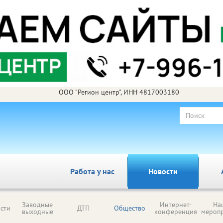
ООО "Регион центр", ИНН 4817003180
Работа у нас
Новости
Заводные
Интернет-
На
сти
ДТП
Общество
выходные
конференция
мероп