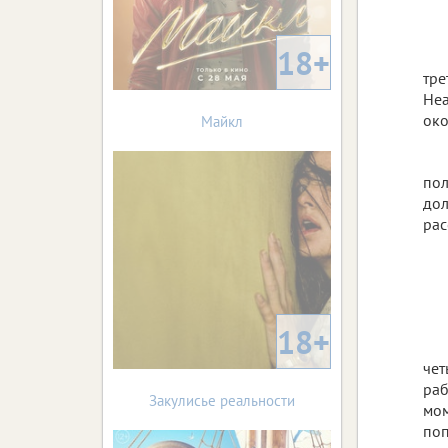
18+
тре
Hea
око
Майкл
пол
дол
рас
18+
чет
раб
Закулисье реальности
мом
поп