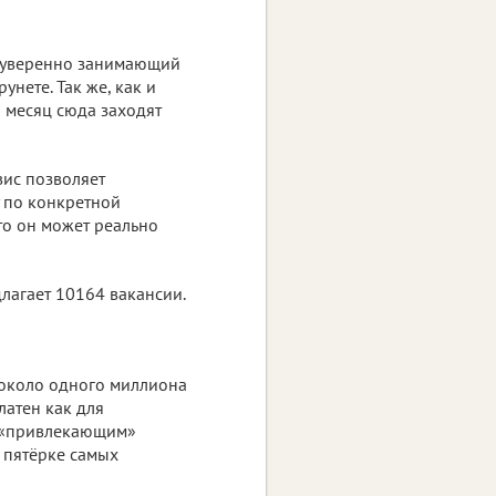
и уверенно занимающий
нете. Так же, как и
й месяц сюда заходят
вис позволяет
 по конкретной
что он может реально
длагает 10164 вакансии.
– около одного миллиона
латен как для
ым «привлекающим»
 пятёрке самых