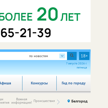
18+
по новостям
7 августа 2026 г.
пятница
Афиша
Конкурсы
Гид по городу
Новости
ши
Важная
Происшествия
Здоровье
Белгород
Ку
компаний (на
риятия
информация!
правах
рекламы)