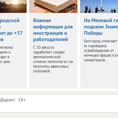
ородской
Важная
На Меловой г
и
информация для
подняли Знам
ет до +37
иностранцев и
Победы
ов
работодателей
Белгород отмечает
ю годовщину
региона
С 10 августа
освобождения от
дили о
заработает сервис
немецко-фашистск
аре в
автоматической
захватчиков.
е дни.
отмены патентов из-за
неуплаты авансовых
платежей.
.Директ