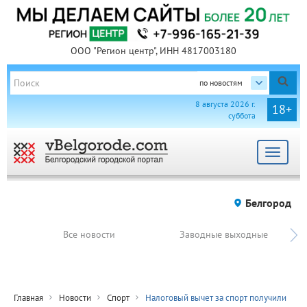
ООО "Регион центр", ИНН 4817003180
по новостям
8 августа 2026 г.
18+
суббота
Toggle
navigat
Белгород
Все новости
Заводные выходные
Главная
Новости
Спорт
Налоговый вычет за спорт получили