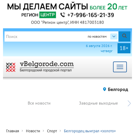
ООО "Регион центр", ИНН 4817003180
по новостям
6 августа 2026 г.
18+
четверг
Toggle
navigat
Белгород
Все новости
Заводные выходные
Главная
Новости
Спорт
Белгородец выиграл «золото»