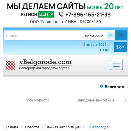
ООО "Регион центр", ИНН 4817003180
по новостям
6 августа 2026 г.
18+
четверг
Toggle
navigat
Белгород
Все новости
Заводные выходные
Главная
Новости
Важная информация!
В Белгороде