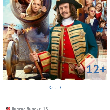
12+
Холоп 3
Яндекс.Директ