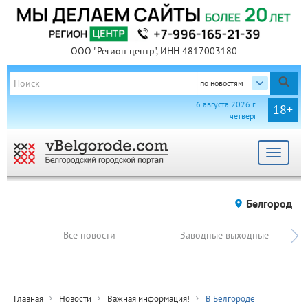
ООО "Регион центр", ИНН 4817003180
по новостям
6 августа 2026 г.
18+
четверг
Toggle
navigat
Белгород
Все новости
Заводные выходные
Главная
Новости
Важная информация!
В Белгороде