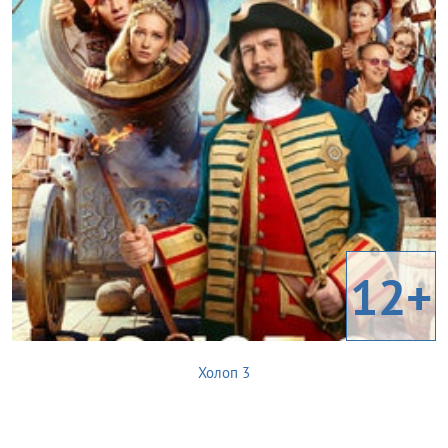
12+
Холоп 3