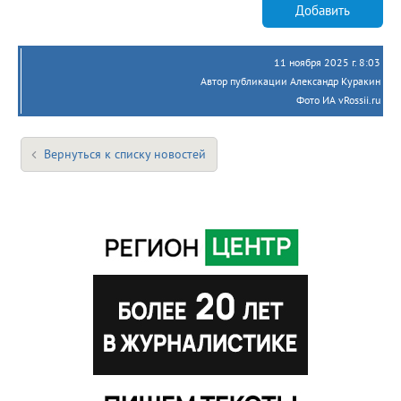
Добавить
11 ноября 2025 г. 8:03
Автор публикации Александр Куракин
Фото ИА vRossii.ru
Вернуться к списку новостей