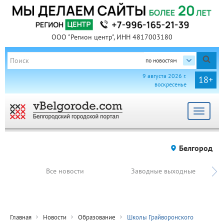
ООО "Регион центр", ИНН 4817003180
по новостям
9 августа 2026 г.
18+
воскресенье
Toggle
navigat
Белгород
Все новости
Заводные выходные
Главная
Новости
Образование
Школы Грайворонского