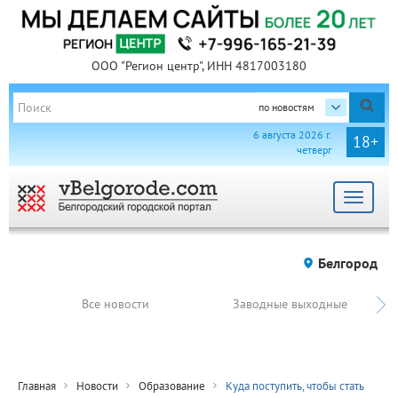
ООО "Регион центр", ИНН 4817003180
по новостям
6 августа 2026 г.
18+
четверг
Toggle
navigat
Белгород
Все новости
Заводные выходные
Главная
Новости
Образование
Куда поступить, чтобы стать