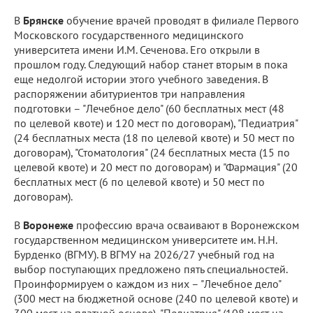
В
Брянске
обучение врачей проводят в филиале Первого
Московского государственного медицинского
университета имени И.М. Сеченова. Его открыли в
прошлом году. Следующий набор станет вторым в пока
еще недолгой истории этого учебного заведения. В
распоряжении абитуриентов три направления
подготовки – "Лечебное дело" (60 бесплатных мест (48
по целевой квоте) и 120 мест по договорам), "Педиатрия"
(24 бесплатных места (18 по целевой квоте) и 50 мест по
договорам), "Стоматология" (24 бесплатных места (15 по
целевой квоте) и 20 мест по договорам) и "Фармация" (20
бесплатных мест (6 по целевой квоте) и 50 мест по
договорам).
В
Воронеже
профессию врача осваивают в Воронежском
государственном медицинском университете им. Н.Н.
Бурденко (ВГМУ). В ВГМУ на 2026/27 учебный год на
выбор поступающих предложено пять специальностей.
Проинформируем о каждом из них – "Лечебное дело"
(300 мест на бюджетной основе (240 по целевой квоте) и
300 мест на платной основе), "Педиатрия" (108 мест на