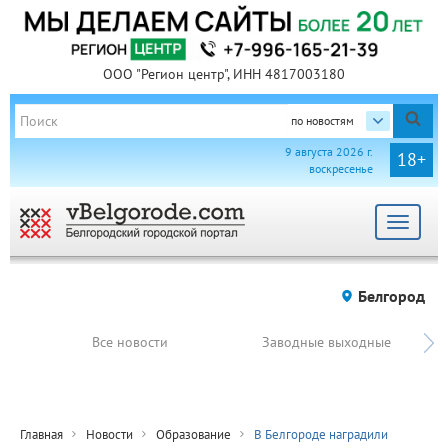
ООО "Регион центр", ИНН 4817003180
по новостям
9 августа 2026 г.
18+
воскресенье
Toggle
navigat
Белгород
Все новости
Заводные выходные
Главная
Новости
Образование
В Белгороде наградили