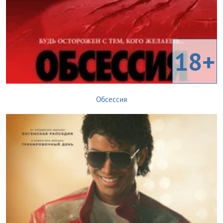
18+
Обсессия