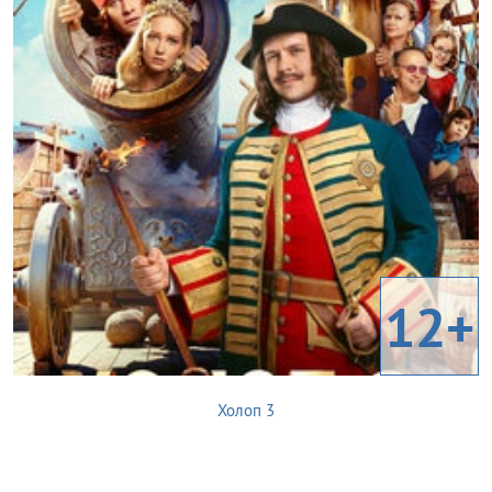
12+
Холоп 3