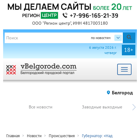
ООО "Регион центр", ИНН 4817003180
по новостям
6 августа 2026 г.
18+
четверг
Toggle
navigat
Белгород
Все новости
Заводные выходные
Главная
Новости
Происшествия
Губернатор: «Над