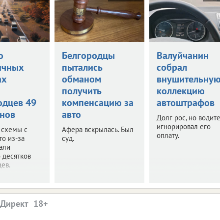
о
Белгородцы
Валуйчанин
ичных
пытались
собрал
ах
обманом
внушительну
и
получить
коллекцию
одцев 49
компенсацию за
автоштрафов
нов
авто
Долг рос, но водит
игнорировал его
 схемы с
Афера вскрылась. Был
оплату.
то из-за
суд.
али
 десятков
ев.
.Директ