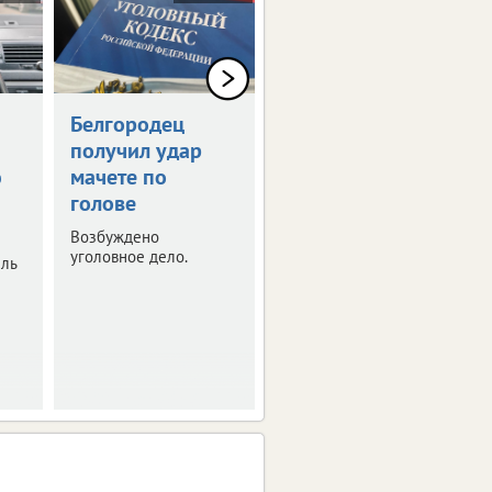
Белгородец
Белгородец
получил удар
купил
ю
мачете по
несуществующую
голове
машину за 2 млн
рублей
Возбуждено
уголовное дело.
ель
Полиция расследует
очередной случай
мошенничества.