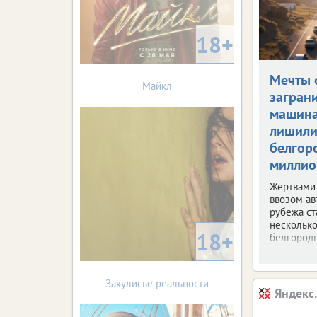
18+
Мечты 
Майкл
загран
машин
лишил
белгор
миллио
Жертвами
ввозом ав
рубежа ст
несколько
18+
белгородц
Закулисье реальности
Яндекс