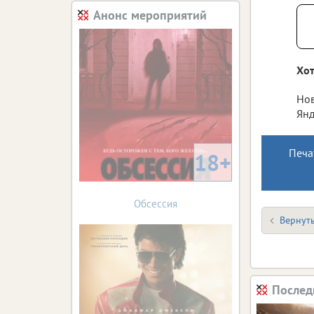
Анонс мероприятий
Хот
Нов
Янд
Печа
18+
Обсессия
Вернуть
Послед