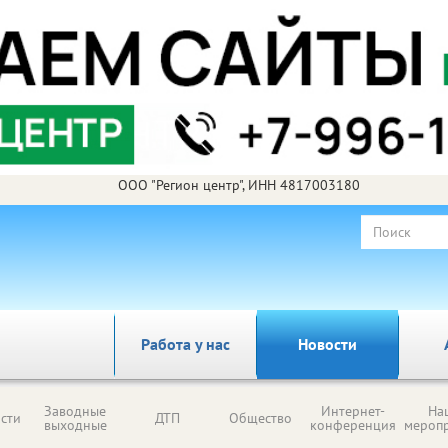
ООО "Регион центр", ИНН 4817003180
Работа у нас
Новости
Заводные
Интернет-
На
сти
ДТП
Общество
выходные
конференция
мероп