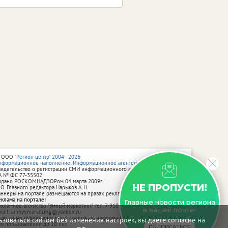
 ООО
"Регион центр" 2004 - 2026
нформационное наполнение: Информационное агентство vRossii.ru
видетельство о регистрации СМИ информационного агентства vRossii.ru
А № ФС 77‑35502
ыдано РОСКОМНАДЗОРом 04 марта 2009г.
НЕ ПРОПУСТИ!
 О. Главного редактора Нарыков А. Н.
аннеры на портале размещаются на правах рекламы.
еклама на портале:
Главные новости региона
екламное агентство "Умный маркетинг" тел. 7-910-267-70-40,
в вашей почте!
mail: umnyy.marketing@yandex.ru
тдельные публикации могут содержать информацию, не предназначенную
зоваться сайтом без изменения настроек, вы даете согласие на
ля пользователей до 18 лет.
ПОДПИСАТЬСЯ