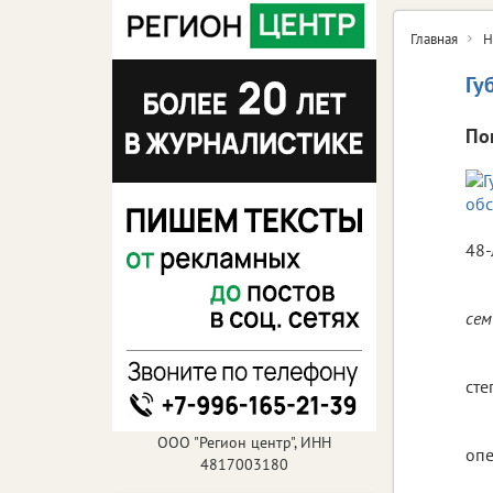
Главная
Н
Гу
По
48-
сем
сте
ООО "Регион центр", ИНН
опе
4817003180