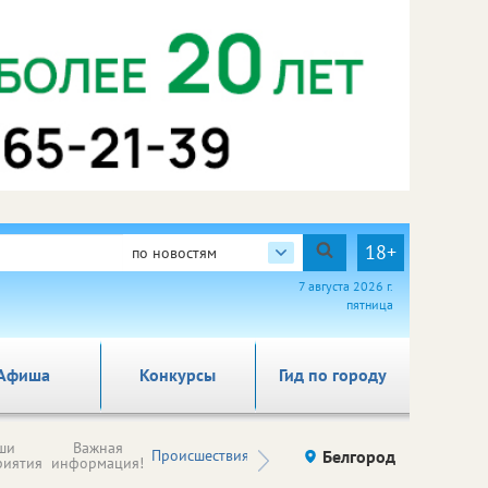
18+
по новостям
7 августа 2026 г.
пятница
Афиша
Конкурсы
Гид по городу
Новости
ши
Важная
Происшествия
Здоровье
Белгород
Ку
компаний (на
риятия
информация!
правах
рекламы)