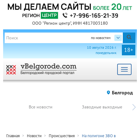
ООО "Регион центр", ИНН 4817003180
по новостям
10 августа 2026 г.
18+
понедельник
Toggle
navigat
Белгород
Все новости
Заводные выходные
Главная
Новости
Происшествия
На полигоне ЗВО в