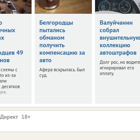
о
Белгородцы
Валуйчанин
ичных
пытались
собрал
ах
обманом
внушительну
и
получить
коллекцию
одцев 49
компенсацию за
автоштрафов
нов
авто
Долг рос, но водит
игнорировал его
 схемы с
Афера вскрылась. Был
оплату.
то из-за
суд.
али
 десятков
ев.
.Директ