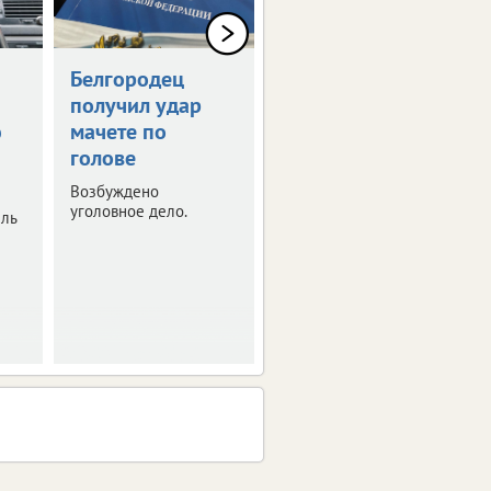
Белгородец
Белгородец
получил удар
купил
ю
мачете по
несуществующую
голове
машину за 2 млн
рублей
Возбуждено
уголовное дело.
ель
Полиция расследует
очередной случай
мошенничества.