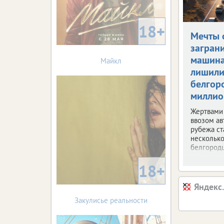
18+
Мечты 
загран
машин
Майкл
лишил
белгор
миллио
Жертвами
ввозом ав
рубежа ст
несколько
белгородц
18+
Яндекс
Закулисье реальности