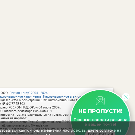
 ООО
"Регион центр" 2004 - 2026
нформационное наполнение: Информационное агентство vRossii.ru
видетельство о регистрации СМИ информационного агентства vRossii.ru
А № ФС 77‑35502
ыдано РОСКОМНАДЗОРом 04 марта 2009г.
НЕ ПРОПУСТИ!
 О. Главного редактора Нарыков А. Н.
аннеры на портале размещаются на правах рекламы.
еклама на портале:
Главные новости региона
екламное агентство "Умный маркетинг" тел. 7-910-267-70-40,
в вашей почте!
mail: umnyy.marketing@yandex.ru
тдельные публикации могут содержать информацию, не предназначенную
зоваться сайтом без изменения настроек, вы даете согласие на
ля пользователей до 18 лет.
ПОДПИСАТЬСЯ