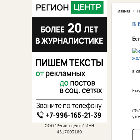
Главная
Н
В 
Ес
в с
Ему
при
уто
ООО "Регион центр", ИНН
4817003180