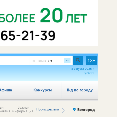
18+
по новостям
8 августа 2026 г.
суббота
Афиша
Конкурсы
Гид по городу
Новости
ши
Важная
Происшествия
Здоровье
Белгород
Ку
компаний (на
риятия
информация!
правах
рекламы)