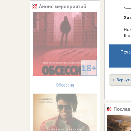
Анонс мероприятий
Хот
Нов
Янд
Печа
18+
Вернуть
Обсессия
Послед