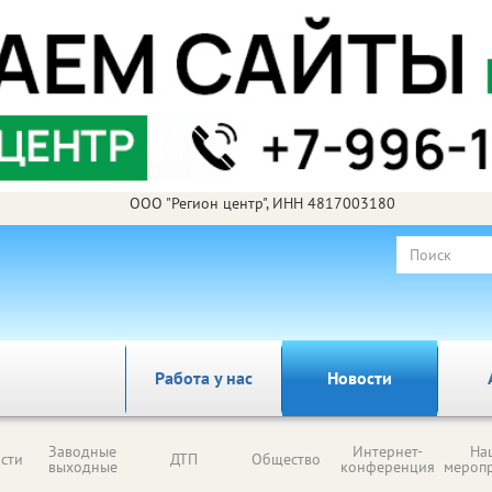
ООО "Регион центр", ИНН 4817003180
Работа у нас
Новости
Заводные
Интернет-
На
сти
ДТП
Общество
выходные
конференция
мероп