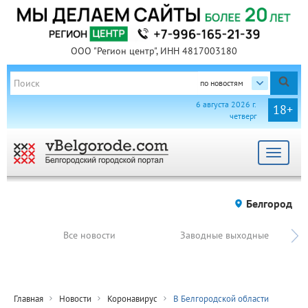
ООО "Регион центр", ИНН 4817003180
по новостям
6 августа 2026 г.
18+
четверг
Toggle
navigat
Белгород
Все новости
Заводные выходные
Главная
Новости
Коронавирус
В Белгородской области