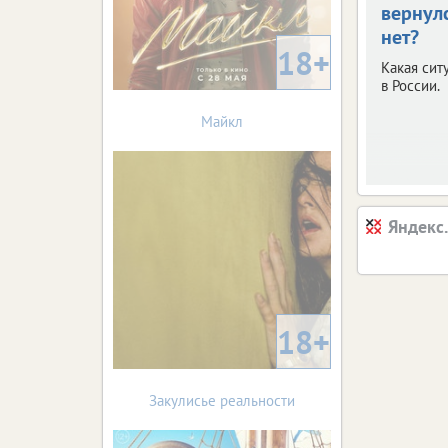
вернул
нет?
18+
Какая сит
в России.
Майкл
Яндекс
18+
Закулисье реальности