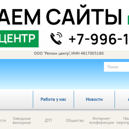
ООО "Регион центр", ИНН 4817003180
Работа у нас
Новости
Заводные
Интернет-
На
сти
ДТП
Общество
выходные
конференция
мероп