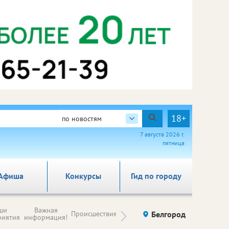
18+
по новостям
7 августа 2026 г.
пятница
Афиша
Конкурсы
Гид по городу
Новости
ши
Важная
Происшествия
Здоровье
Белгород
Ку
компаний (на
риятия
информация!
правах
рекламы)