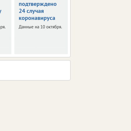
подтверждено
коронавирус
у
24 случая
подтвержден у
коронавируса
399 человек
ря.
Данные на 10 октября.
Данные на 7 октября.