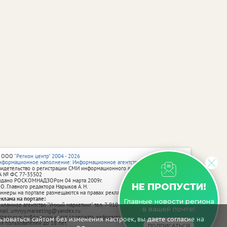
 ООО
"Регион центр" 2004 - 2026
нформационное наполнение: Информационное агентство vRossii.ru
видетельство о регистрации СМИ информационного агентства vRossii.ru
А № ФС 77‑35502
ыдано РОСКОМНАДЗОРом 04 марта 2009г.
НЕ ПРОПУСТИ!
 О. Главного редактора Нарыков А. Н.
аннеры на портале размещаются на правах рекламы.
еклама на портале:
Главные новости региона
екламное агентство "Умный маркетинг" тел. 7-910-267-70-40,
в вашей почте!
mail: umnyy.marketing@yandex.ru
тдельные публикации могут содержать информацию, не предназначенную
зоваться сайтом без изменения настроек, вы даете согласие на
ля пользователей до 18 лет.
ПОДПИСАТЬСЯ