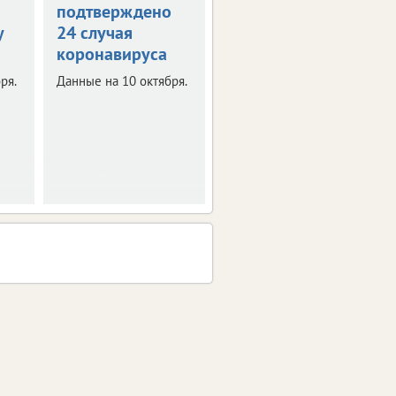
подтверждено
коронавирус
у
24 случая
подтвержден у
коронавируса
399 человек
ря.
Данные на 10 октября.
Данные на 7 октября.