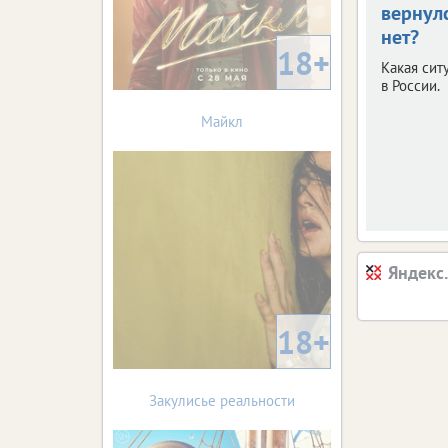
вернул
нет?
18+
Какая сит
в России.
Майкл
Яндекс
18+
Закулисье реальности