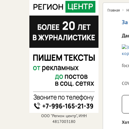
Главная
Н
За
Да
Гос
COV
ООО "Регион центр", ИНН
4817003180
Хот