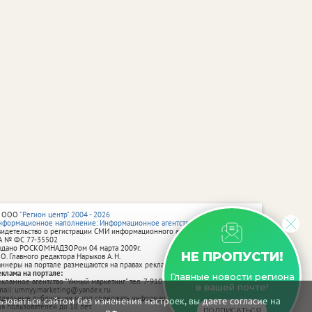
 ООО
"Регион центр" 2004 - 2026
нформационное наполнение: Информационное агентство vRossii.ru
видетельство о регистрации СМИ информационного агентства vRossii.ru
А № ФС 77‑35502
ыдано РОСКОМНАДЗОРом 04 марта 2009г.
НЕ ПРОПУСТИ!
 О. Главного редактора Нарыков А. Н.
аннеры на портале размещаются на правах рекламы.
еклама на портале:
Главные новости региона
екламное агентство "Умный маркетинг" тел. 7-910-267-70-40,
в вашей почте!
mail: umnyy.marketing@yandex.ru
тдельные публикации могут содержать информацию, не предназначенную
зоваться сайтом без изменения настроек, вы даете согласие на
ля пользователей до 18 лет.
ПОДПИСАТЬСЯ