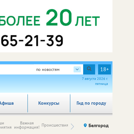
18+
по новостям
7 августа 2026 г.
пятница
Афиша
Конкурсы
Гид по городу
Новости
ши
Важная
Происшествия
Здоровье
Белгород
Ку
компаний (на
риятия
информация!
правах
рекламы)