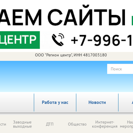
ООО "Регион центр", ИНН 4817003180
Работа у нас
Новости
Заводные
Интернет-
На
сти
ДТП
Общество
выходные
конференция
мероп