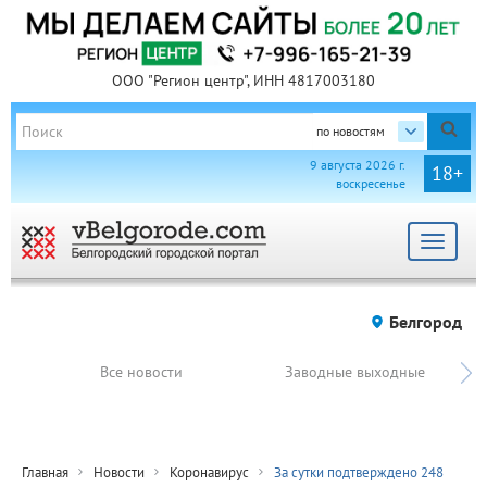
ООО "Регион центр", ИНН 4817003180
по новостям
9 августа 2026 г.
18+
воскресенье
Toggle
navigat
Белгород
Все новости
Заводные выходные
Главная
Новости
Коронавирус
За сутки подтверждено 248