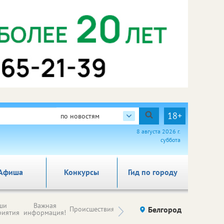
18+
по новостям
8 августа 2026 г.
суббота
Афиша
Конкурсы
Гид по городу
Новости
ши
Важная
Происшествия
Здоровье
Белгород
Ку
компаний (на
риятия
информация!
правах
рекламы)