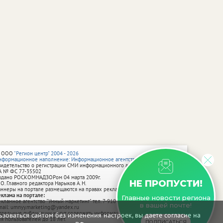
 ООО
"Регион центр" 2004 - 2026
нформационное наполнение: Информационное агентство vRossii.ru
видетельство о регистрации СМИ информационного агентства vRossii.ru
А № ФС 77‑35502
ыдано РОСКОМНАДЗОРом 04 марта 2009г.
НЕ ПРОПУСТИ!
 О. Главного редактора Нарыков А. Н.
аннеры на портале размещаются на правах рекламы.
еклама на портале:
Главные новости региона
екламное агентство "Умный маркетинг" тел. 7-910-267-70-40,
в вашей почте!
mail: umnyy.marketing@yandex.ru
тдельные публикации могут содержать информацию, не предназначенную
зоваться сайтом без изменения настроек, вы даете согласие на
ля пользователей до 18 лет.
ПОДПИСАТЬСЯ