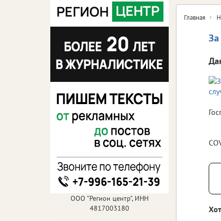
Главная
Н
За
Да
Гос
COV
ООО "Регион центр", ИНН
4817003180
Хот