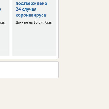
подтверждено
коронавирус
у
24 случая
подтвержден у
коронавируса
399 человек
ря.
Данные на 10 октября.
Данные на 7 октября.