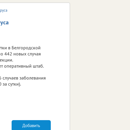
ируса
руса
тки в Белгородской
о 442 новых случая
екции.
ет оперативный штаб.
6 случаев заболевания
за сутки).
Добавить