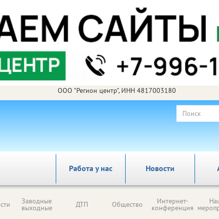
ООО "Регион центр", ИНН 4817003180
Работа у нас
Новости
Заводные
Интернет-
На
сти
ДТП
Общество
выходные
конференция
мероп