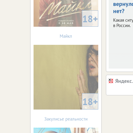
вернул
нет?
18+
Какая сит
в России.
Майкл
Яндекс
18+
Закулисье реальности