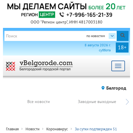
ООО "Регион центр", ИНН 4817003180
по новостям
8 августа 2026 г.
18+
суббота
Toggle
navigat
Белгород
Все новости
Заводные выходные
Главная
Новости
Коронавирус
За сутки подтвержден 51